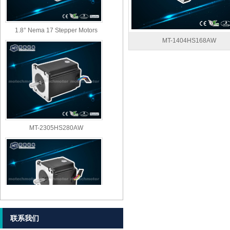
1.8° Nema 17 Stepper Motors
MT-1404HS168AW
MT-2305HS280AW
联系我们
MT-2303HS280AW