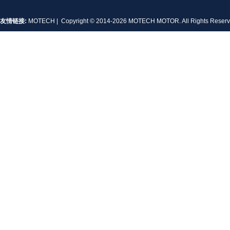
友情链接:
MOTECH
| Copyright © 2014-2026 MOTECH MOTOR. All Rights Rese
MT-1704HS168A
MT-1705HS200A