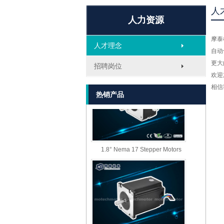
人
人力资源
摩泰
人才理念
MT-1705HS200A
自动
更大
招聘岗位
欢迎
相信
热销产品
1.8° Nema 17 Stepper Motors