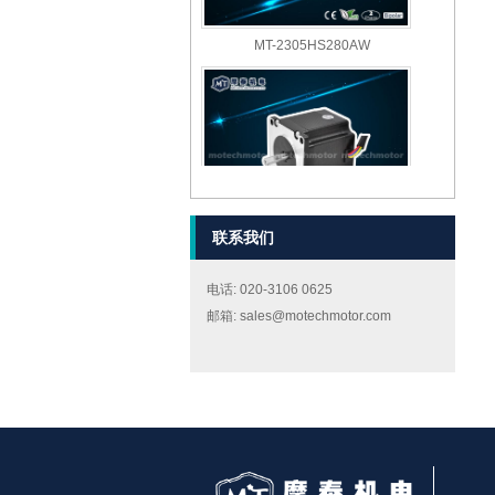
MT-2305HS280AW
联系我们
MT-2303HS280AW
电话: 020-3106 0625
邮箱: sales@motechmotor.com
MT-2303HS200A