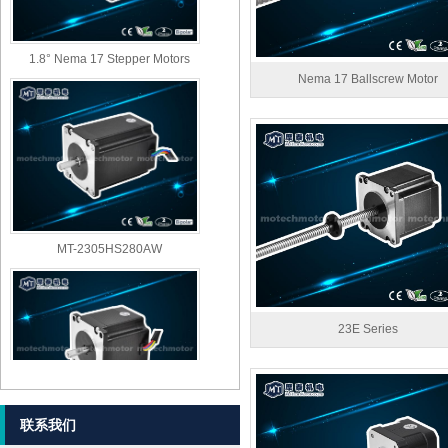
1.8° Nema 17 Stepper Motors
Nema 17 Ballscrew Motor
MT-2305HS280AW
23E Series
联系我们
MT-2303HS280AW